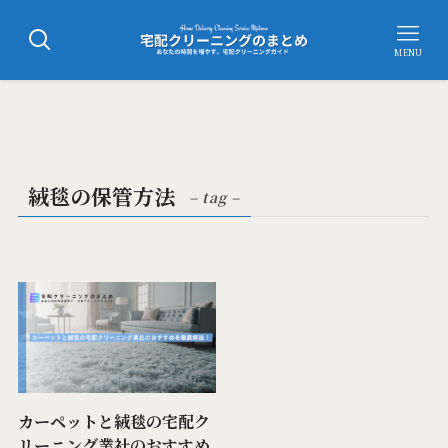
MENU
絨毯の保管方法
– tag –
カーペットと絨毯の宅配ク
リーニング業社のおすすめ