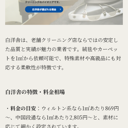
白洋舎は、老舗クリーニング店ならではの安定し
た品質と実績が魅力の業者です。絨毯やカーペッ
トを1㎡から依頼可能で、特殊素材や高級品にも対
応する柔軟性が特徴です。
白洋舎の特徴・料金相場
・
料金の目安
：ウィルトン系なら1㎡あたり869円
～、中国段通なら1㎡あたり2,805円～と、素材に
応じて細かく設定されています。