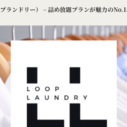
（ループランドリー） – 詰め放題プランが魅力のNo.