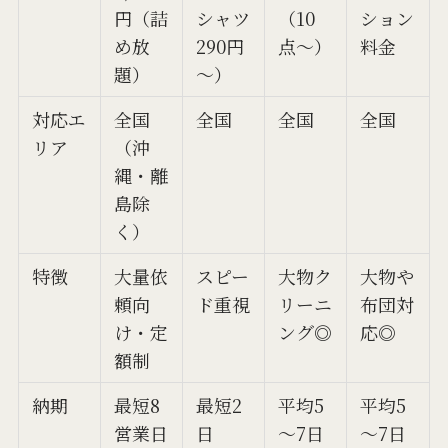
円（詰
シャツ
（10
ション
め放
290円
点～）
料金
題）
～）
対応エ
全国
全国
全国
全国
リア
（沖
縄・離
島除
く）
特徴
大量依
スピー
大物ク
大物や
頼向
ド重視
リーニ
布団対
け・定
ング◎
応◎
額制
納期
最短8
最短2
平均5
平均5
営業日
日
～7日
～7日