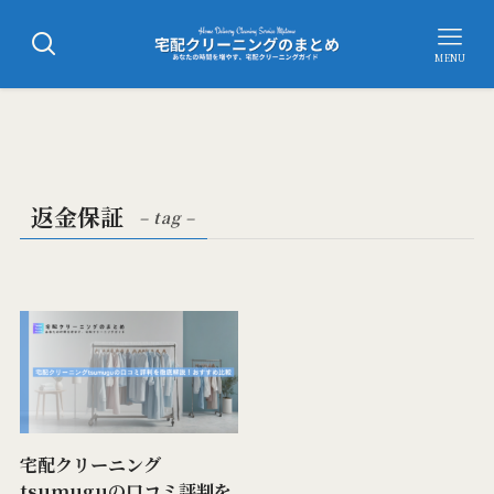
MENU
返金保証
– tag –
宅配クリーニング
tsumuguの口コミ評判を